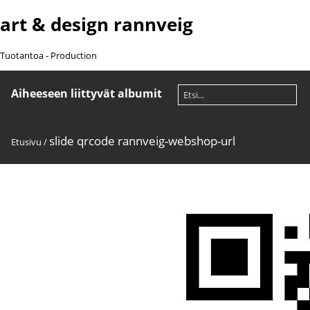
art & design rannveig
Tuotantoa - Production
Aiheeseen liittyvät albumit
slide qrcode rannveig-webshop-url
Etusivu
/